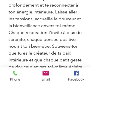
profondément et te reconnecter à 
ton énergie intérieure. Laisse aller 
les tensions, accueille la douceur et 
la bienveillance envers toi-même. 
Chaque respiration t’invite à plus de 
sérénité, chaque pensée positive 
nourrit ton bien-être. Souviens-toi 
que tu es le créateur de ta paix 
intérieure et que chaque petit geste 
de douceur envers toi-même éclaire 
ta journée et celle des autres. 
Phone
Email
Facebook
Prends soin de toi, tu le mérites. »
Belle journée.
0
0
5
Write a comment...