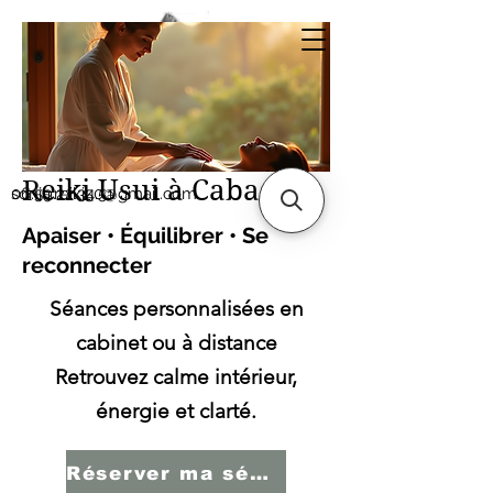
Sonia SERBINI
Thérapeute soins
énergétiques Reiki Usui
Reiki Usui à Cabasse
sonia.reiki50@gmail.com
06.59.22.34.51
Apaiser • Équilibrer • Se
reconnecter
Séances personnalisées en
cabinet ou à distance
Retrouvez calme intérieur,
énergie et clarté.
Réserver ma séance