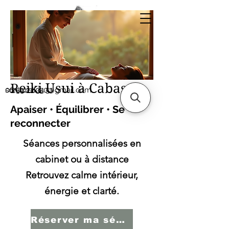
Sonia SERBINI
Thérapeute soins
énergétiques Reiki Usui
Reiki Usui à Cabasse
sonia.reiki50@gmail.com
06.59.22.34.51
Apaiser • Équilibrer • Se
reconnecter
Séances personnalisées en
cabinet ou à distance
Retrouvez calme intérieur,
énergie et clarté.
Réserver ma séance