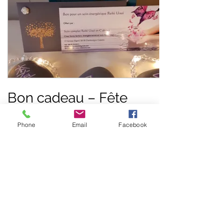
Bon cadeau – Fête
des mères
Phone
Email
Facebook
50 €
Montant
50 €
80 €
100 €
150 €