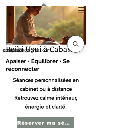
Sonia SERBINI
Thérapeute soins
énergétiques Reiki Usui
Reiki Usui à Cabasse
sonia.reiki50@gmail.com
06.59.22.34.51
Apaiser • Équilibrer • Se
reconnecter
Séances personnalisées en
cabinet ou à distance
Retrouvez calme intérieur,
énergie et clarté.
Réserver ma séance