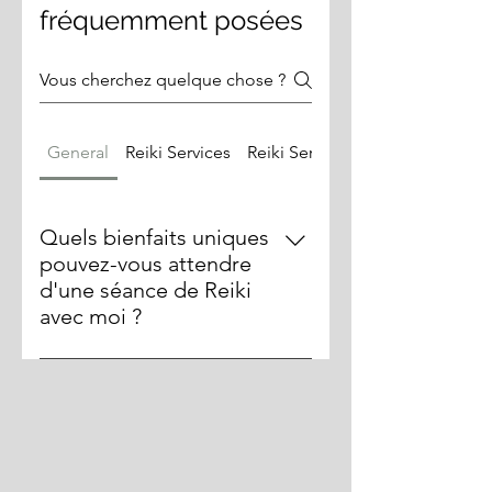
fréquemment posées
General
Reiki Services
Reiki Services
Quels bienfaits uniques
pouvez-vous attendre
d'une séance de Reiki
avec moi ?
Les bienfaits du Reiki sont aussi
uniques que vous. Chaque séance
est une invitation à retrouver votre
équilibre naturel, à apaiser votre
esprit et à détendre votre corps.