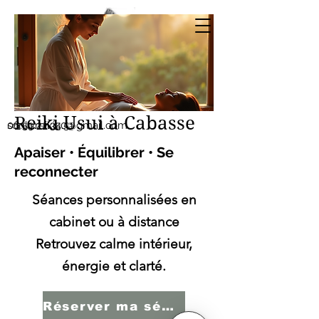
Sonia SERBINI
Thérapeute soins
énergétiques Reiki Usui
Reiki Usui à Cabasse
sonia.reiki50@gmail.com
06.59.22.34.51
Apaiser • Équilibrer • Se
reconnecter
Séances personnalisées en
cabinet ou à distance
Retrouvez calme intérieur,
énergie et clarté.
Réserver ma séance