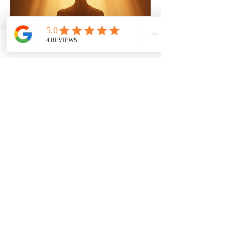
Phone
Email
Facebook
Une parenthèse
méditative, pour un
retour à soi.
ven. 12 juin
Plus d'infos
Détails