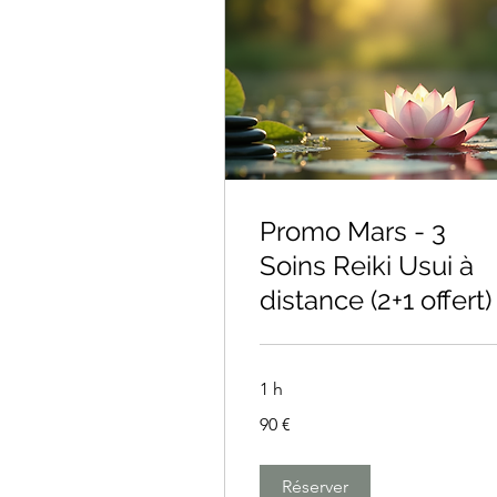
Promo Mars - 3
Soins Reiki Usui à
distance (2+1 offert)
1 h
90
90 €
euros
Réserver