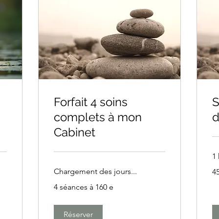
Forfait 4 soins
S
complets à mon
d
Cabinet
1 
45
Chargement des jours...
45
eu
4
4 séances à 160 e
séances
à
160
e
Réserver