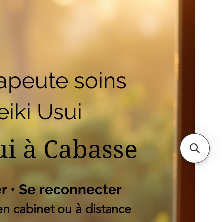
outique
Mes adresses
es
apeute soins
iki Usui
ui à Cabasse
er • Se reconnecter
n cabinet ou à distance