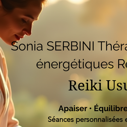
51
Accueil
Réserver en ligne
Blog
B
Liste des programm
Sonia SERBINI Thér
énergétiques Re
Reiki Us
Apaiser • Équilibr
Séances personnalisées e