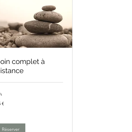
oin complet à
istance
h
 €
ros
Réserver