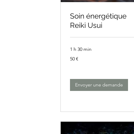
Soin énergétique
Reiki Usui
1 h 30 min
50
50 €
euros
Envoyer une demande