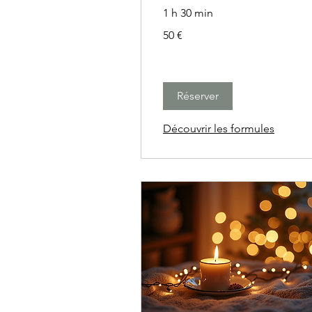
1 h 30 min
50
50 €
euros
Réserver
Découvrir les formules