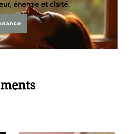
ur, énergie et clarté.
séance
ements