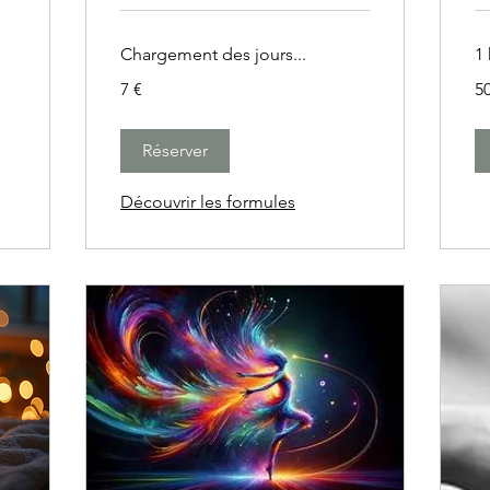
Chargement des jours...
1 
7
50
7 €
50
euros
eu
Réserver
Découvrir les formules