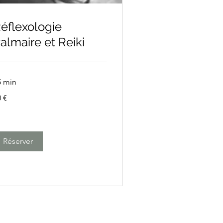
éflexologie
almaire et Reiki
5 min
 €
ros
Réserver