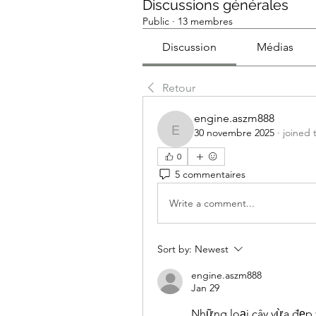
Discussions générales
Public
·
13 membres
Discussion
Médias
Retour
engine.aszm888
30 novembre 2025
·
joined 
engine.aszm888
0
5 commentaires
Write a comment...
Sort by:
Newest
engine.aszm888
Jan 29
Những loại cây vừa đẹp 