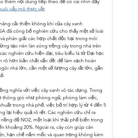
 thêm nội dung tiếp theo để có cái nhìn đầy 
nuôi cấy mô thực vật
năng cải thiện không khí của cây xanh
 đã công bố nghiên cứu cho thấy một số loài 
và phân giải các hợp chất độc hại trong môi 
từng tạo nên làn sóng trồng cây trong nhà trên 
 các nghiên cứu hiện đại, tiêu biểu là từ Đại học 
m rõ hơn bản chất vấn đề: để làm sạch hoàn 
gôi nhà lớn, cần một số lượng cây rất lớn, gần 
ỏ.
ng nghĩa với việc cây xanh vô tác dụng. Trong 
t thông gió như phòng ngủ, phòng làm việc, 
uất trong nhà phố, việc bố trí hợp lý từ 4 đến 5 
 lại hiệu quả rõ rệt. Các nghiên cứu chỉ ra 
nồng độ NO2, một loại khí thải phổ biến trong 
ến khoảng 20%. Ngoài ra, cây còn giúp cân 
ịn, hạn chế nấm mốc và quan trọng không kém 