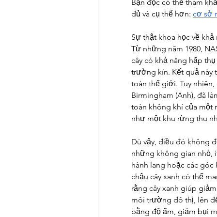
Bạn đọc có thể tham khảo
đủ và cụ thể hơn: 
cơ sở 
Sự thật khoa học về khả 
Từ những năm 1980, NASA
cây có khả năng hấp thụ 
trường kín. Kết quả này 
toàn thế giới. Tuy nhiên,
Birmingham (Anh), đã là
toàn không khí của một n
như một khu rừng thu nh
Dù vậy, điều đó không đồ
những không gian nhỏ, í
hành lang hoặc các góc kh
chậu cây xanh có thể mang
rằng cây xanh giúp giảm 
môi trường đô thị, lên đ
bằng độ ẩm, giảm bụi m