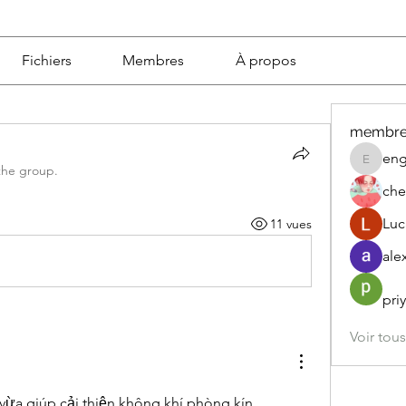
Fichiers
Membres
À propos
membre
eng
engine.
the group.
che
Luc
11 vues
ale
pri
Voir tou
vừa giúp cải thiện không khí phòng kín