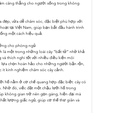
giảm căng thẳng cho người sống trong không 
ừa đẹp, vừa dễ chăm sóc, đặc biệt phù hợp với 
 hoạt tại Việt Nam, giúp bạn bắt đầu hành trình 
ống một cách hiệu quả.
tưởng cho phòng ngủ
là một trong những loài cây “bất tử” nhờ khả 
và thích nghi tốt với nhiều điều kiện môi 
à lựa chọn hoàn hảo cho những người bận rộn, 
 ít kinh nghiệm chăm sóc cây cảnh.
ưỡi hổ nằm ở cơ chế quang hợp đặc biệt: cây có 
 Nhờ đó, việc đặt một chậu lưỡi hổ trong 
p không gian trở nên gọn gàng, hiện đại mà 
hất lượng giấc ngủ, giúp cơ thể thư giãn và 