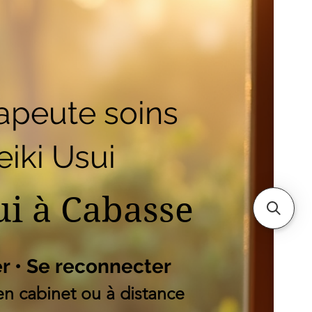
outique
Mes adresses
es
apeute soins
iki Usui
ui à Cabasse
er • Se reconnecter
n cabinet ou à distance