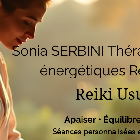
51
Accueil
Réserver en ligne
Blog
B
Liste des programm
Sonia SERBINI Thér
énergétiques Re
Reiki Us
Apaiser • Équilibr
Séances personnalisées e