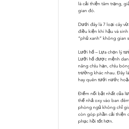
là cải thiện tâm trạng, 
gian đó.
Dưới đây là 7 loại cây v
điều kiện khí hậu và sinh
“phủ xanh” không gian s
Lưỡi hổ – Lựa chọn lý 
Lưỡi hổ được mệnh danh 
năng chịu hạn, chịu bóng 
trường khác nhau. Đây l
hay quên tưới nước hoặc
Điểm nổi bật nhất của l
thể nhả oxy vào ban đêm.
phòng ngủ không chỉ giú
còn góp phần cải thiện c
phục hồi tốt hơn.