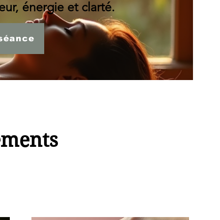
ur, énergie et clarté.
séance
ements