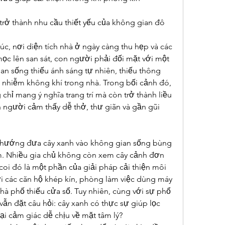
rở thành nhu cầu thiết yếu của không gian đô 
c, nơi diện tích nhà ở ngày càng thu hẹp và các 
c lên san sát, con người phải đối mặt với một 
ian sống thiếu ánh sáng tự nhiên, thiếu thông 
 nhiễm không khí trong nhà. Trong bối cảnh đó, 
hỉ mang ý nghĩa trang trí mà còn trở thành liều 
n người cảm thấy dễ thở, thư giãn và gần gũi 
hướng đưa cây xanh vào không gian sống bùng 
. Nhiều gia chủ không còn xem cây cảnh đơn 
à coi đó là một phần của giải pháp cải thiện môi 
i các căn hộ khép kín, phòng làm việc dùng máy 
à phố thiếu cửa sổ. Tuy nhiên, cùng với sự phổ 
vẫn đặt câu hỏi: cây xanh có thực sự giúp lọc 
ại cảm giác dễ chịu về mặt tâm lý?