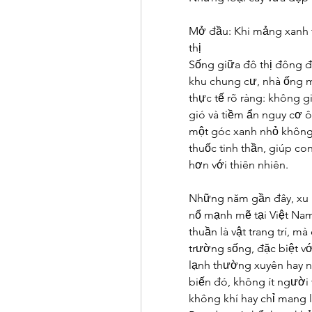
Mở đầu: Khi mảng xanh t
thị
Sống giữa đô thị đông đú
khu chung cư, nhà ống mọ
thực tế rõ ràng: không g
gió và tiềm ẩn nguy cơ ô
một góc xanh nhỏ không c
thuốc tinh thần, giúp co
hơn với thiên nhiên.
Những năm gần đây, xu 
nổ mạnh mẽ tại Việt Nam
thuần là vật trang trí, m
trường sống, đặc biệt vớ
lạnh thường xuyên hay nh
biến đó, không ít người 
không khí hay chỉ mang l