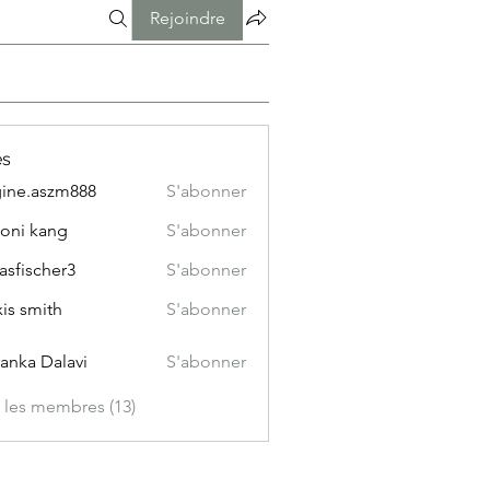
Rejoindre
s
ine.aszm888
S'abonner
aszm888
oni kang
S'abonner
asfischer3
S'abonner
xis smith
S'abonner
yanka Dalavi
S'abonner
s les membres (13)