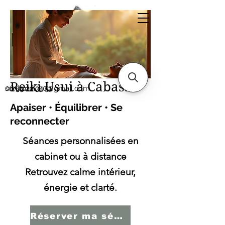
Sonia SERBINI
Thérapeute soins
énergétiques Reiki Usui
Reiki Usui à Cabasse
sonia.reiki50@gmail.com
06.59.22.34.51
Apaiser • Équilibrer • Se
reconnecter
Séances personnalisées en
cabinet ou à distance
Retrouvez calme intérieur,
énergie et clarté.
Réserver ma séance