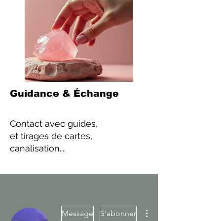
Guidance & Échange
Contact
avec guides,
et tirages de cartes,
canalisation....
Plus d'actions
Message
S'abonner