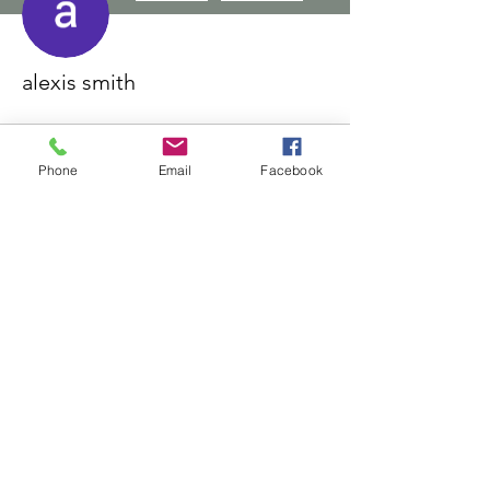
alexis smith
Phone
Email
Facebook
Événements
Gérez et suivez vos événements ici.
À venir
Passés
Pas de billet ni de réponse
pour le moment