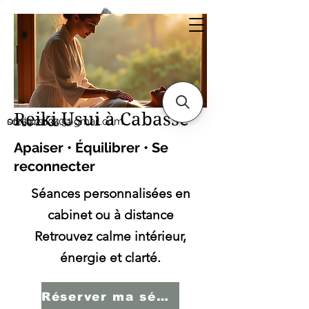
Sonia SERBINI
Thérapeute soins
énergétiques Reiki Usui
Reiki Usui à Cabasse
sonia.reiki50@gmail.com
06.59.22.34.51
Apaiser • Équilibrer • Se
reconnecter
Séances personnalisées en
cabinet ou à distance
Retrouvez calme intérieur,
énergie et clarté.
Réserver ma séance