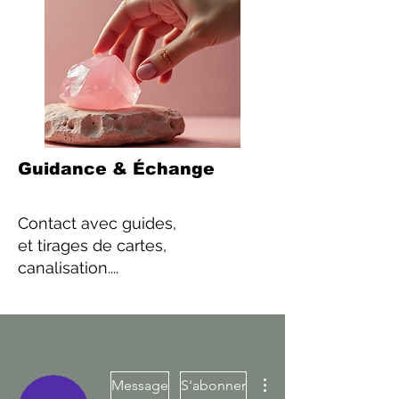
Guidance & Échange
Contact
avec guides,
et tirages de cartes,
canalisation....
Plus d'actions
Message
S'abonner