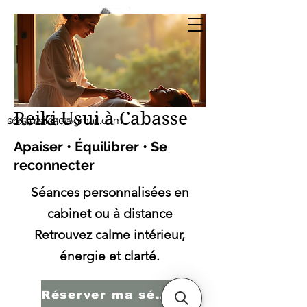
Sonia SERBINI
Thérapeute soins
énergétiques Reiki Usui
Reiki Usui à Cabasse
sonia.reiki50@gmail.com
06.59.22.34.51
Apaiser • Équilibrer • Se
reconnecter
Séances personnalisées en
cabinet ou à distance
Retrouvez calme intérieur,
énergie et clarté.
Réserver ma séance