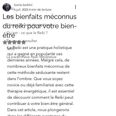
Sonia Serbini
Reiki
6 juil. 2025
4 min de lecture
Les bienfaits méconnus
Reiki
du reiki pour votre bien-
Séance de soin énergétique
Qu'est - ce que le Reiki ?
être
Pourquoi consulter
Noté NaN étoiles sur 5.
Le Reiki est une pratique holistique 
Tarifs
qui a gagné en popularité ces 
La parenthèse Reiki Méditative
dernières années. Malgré cela, de 
nombreux bienfaits méconnus de 
cette méthode séduisante restent 
dans l’ombre. Que vous soyez 
novice ou déjà familiarisé avec cette 
thérapie énergétique, il est essentiel 
de découvrir comment le Reiki peut 
contribuer à votre bien-être général. 
Dans cet article, nous plongerons 
dans les différents avantages du 