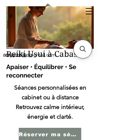
Sonia SERBINI
Thérapeute soins
énergétiques Reiki Usui
Reiki Usui à Cabasse
sonia.reiki50@gmail.com
06.59.22.34.51
Apaiser • Équilibrer • Se
reconnecter
Séances personnalisées en
cabinet ou à distance
Retrouvez calme intérieur,
énergie et clarté.
Réserver ma séance