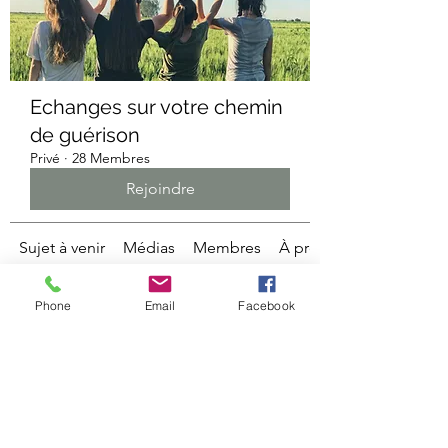
Echanges sur votre chemin
de guérison
Privé
·
28 Membres
Rejoindre
Sujet à venir
Médias
Membres
À propos
Phone
Email
Facebook
Demander à rejoindre ce
groupe
Ce groupe est privé. Envoyez une