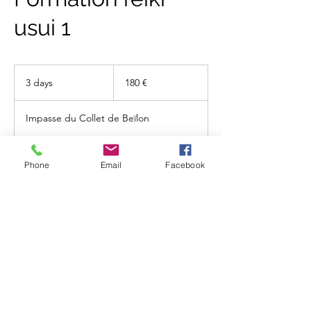
usui 1
180
euros
3 days
3
180 €
d
a
Impasse du Collet de Beïlon
y
s
Phone
Email
Facebook
Réserver
Politique d'annulation
Pour annuler ou reporter merci de me
contacter 24 heures avant.