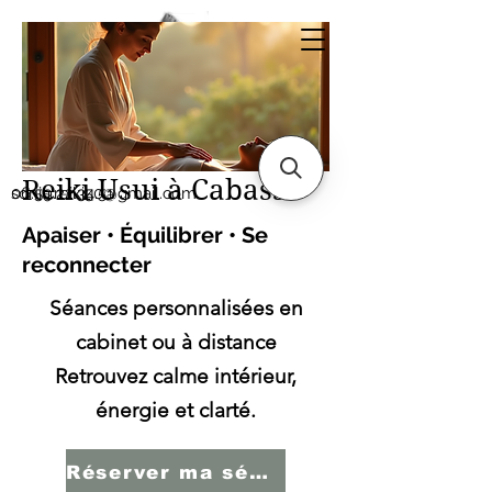
Sonia SERBINI
Thérapeute soins
énergétiques Reiki Usui
Reiki Usui à Cabasse
sonia.reiki50@gmail.com
06.59.22.34.51
Apaiser • Équilibrer • Se
reconnecter
Séances personnalisées en
cabinet ou à distance
Retrouvez calme intérieur,
énergie et clarté.
Réserver ma séance