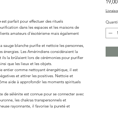
19,00
Livraiso
e
est parfait pour effectuer des rituels
Quanti
urification dans les espaces et les maisons de
os clients amateurs d'ésotérisme mais également
la sauge blanche purifie et nettoie les personnes,
ses énergies. Les Amérindiens considéraient la
ls la brûlaient lors de cérémonies pour purifier
nsi que les lieux et les objets.
 entier comme nettoyant énergétique, il est
égatives et attirer les positives. Nettoie et
rôme aide à approfondir les moments spirituels
te de sélénite est connue pour se connecter avec
ouronne, les chakras transpersonnels et
neuse rayonnante, il favorise la pureté et