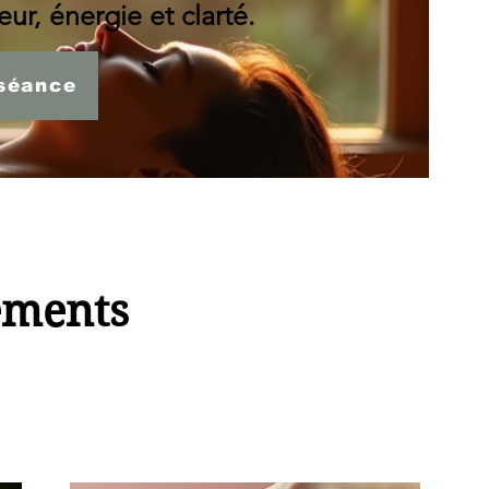
ur, énergie et clarté.
séance
ements