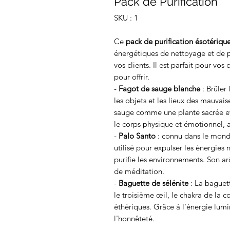
Pack de Purification
SKU : 1
Ce
pack de purification ésotériqu
énergétiques de nettoyage et de p
vos clients. Il est parfait pour v
pour offrir.
-
Fagot de sauge blanche
: Brûler 
les objets et les lieux des mauvai
sauge comme une plante sacrée et i
le corps physique et émotionnel, ai
-
Palo Santo
: connu dans le monde
utilisé pour expulser les énergies n
purifie les environnements. Son a
de méditation.
-
Baguette de sélénite
: La baguet
le troisième œil, le chakra de la c
éthériques. Grâce à l'énergie lumi
l'honnêteté.