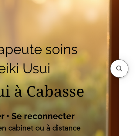
outique
Mes adresses
es
apeute soins
iki Usui
ui à Cabasse
er • Se reconnecter
n cabinet ou à distance