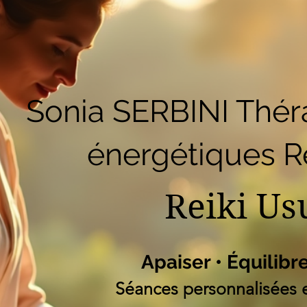
51
Accueil
Réserver en ligne
Blog
B
Liste des programm
Sonia SERBINI Thér
énergétiques Re
Reiki Us
Apaiser • Équilibr
Séances personnalisées e