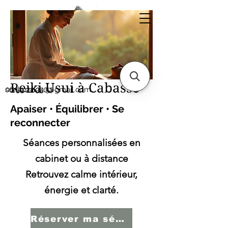
Sonia SERBINI
Thérapeute soins
énergétiques Reiki Usui
Reiki Usui à Cabasse
sonia.reiki50@gmail.com
06.59.22.34.51
Apaiser • Équilibrer • Se
reconnecter
Séances personnalisées en
cabinet ou à distance
Retrouvez calme intérieur,
énergie et clarté.
Réserver ma séance