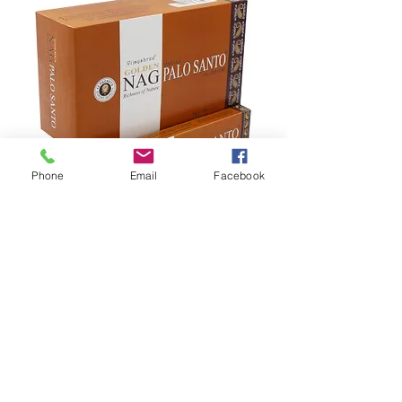
Phone
Email
Facebook
Golden NagChampa -
Palo Santo
Prix
2,40 €
Livraison
Quantité
*