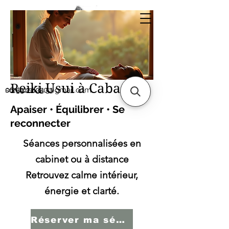
Sonia SERBINI
Thérapeute soins
énergétiques Reiki Usui
Reiki Usui à Cabasse
sonia.reiki50@gmail.com
06.59.22.34.51
Apaiser • Équilibrer • Se
reconnecter
Séances personnalisées en
cabinet ou à distance
Retrouvez calme intérieur,
énergie et clarté.
Réserver ma séance