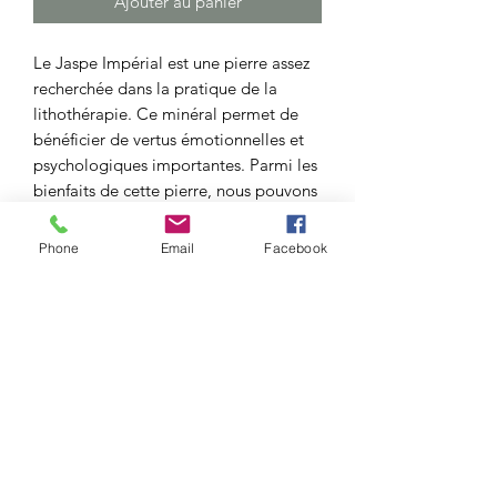
Ajouter au panier
Le Jaspe Impérial est une pierre assez
recherchée dans la pratique de la
lithothérapie. Ce minéral permet de
bénéficier de vertus émotionnelles et
psychologiques importantes. Parmi les
bienfaits de cette pierre, nous pouvons
retrouver :
le gain de confiance en soi : la
Phone
Email
Facebook
pierre renforce l’estime de soi, le
pouvoir personnel ;
la stabilité émotionnelle : en
portant ou en utilisant la pierre,
vous pouvez faire un regain de
stabilité pour vos émotions. Elle
réduit l’état de stress, les sautes
d’humeur, l’anxiété tout en
favorisant le sentiment de calme ;
l’équilibre des émotions : le Jaspe