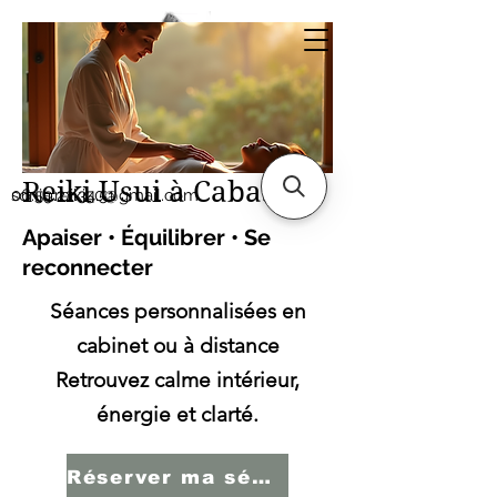
Sonia SERBINI
Thérapeute soins
énergétiques Reiki Usui
Reiki Usui à Cabasse
sonia.reiki50@gmail.com
06.59.22.34.51
Apaiser • Équilibrer • Se
reconnecter
Séances personnalisées en
cabinet ou à distance
Retrouvez calme intérieur,
énergie et clarté.
Réserver ma séance