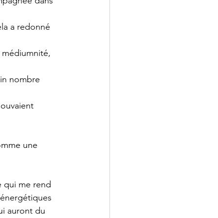
ompagnée dans 
ela a redonné 
la médiumnité, 
n nombre        
pouvaient 
 comme une 
e qui me rend 
 énergétiques 
ui auront du 