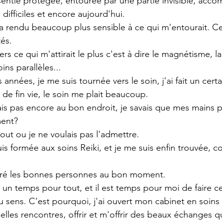
sentie protégée, entourée par une partie invisible, acc
difficiles et encore aujourd'hui.
 rendu beaucoup plus sensible à ce qui m'entourait. C
tés.
rs ce qui m'attirait le plus c'est à dire le magnétisme, 
ins parallèles...
nnées, je me suis tournée vers le soin, j'ai fait un certai
e fin vie, le soin me plait beaucoup.
ais pas encore au bon endroit, je savais que mes mains 
ment?
tout ou je ne voulais pas l'admettre.
uis formée aux soins Reiki, et je me suis enfin trouvée,
ntré les bonnes personnes au bon moment.
a un temps pour tout, et il est temps pour moi de faire c
u sens. C'est pourquoi, j'ai ouvert mon cabinet en soins
belles rencontres, offrir et m'offrir des beaux échanges q