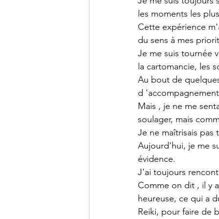
Je me suis toujours 
les moments les plus 
Cette expérience m'a
du sens à mes priori
Je me suis tournée ve
la cartomancie, les so
Au bout de quelques a
d 'accompagnement d
Mais , je ne me sent
soulager, mais com
Je ne maîtrisais pas 
Aujourd'hui, je me s
évidence.
J'ai toujours renco
Comme on dit , il y 
heureuse, ce qui a d
Reiki, pour faire de 