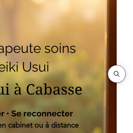
outique
Mes adresses
es
apeute soins
iki Usui
ui à Cabasse
er • Se reconnecter
n cabinet ou à distance