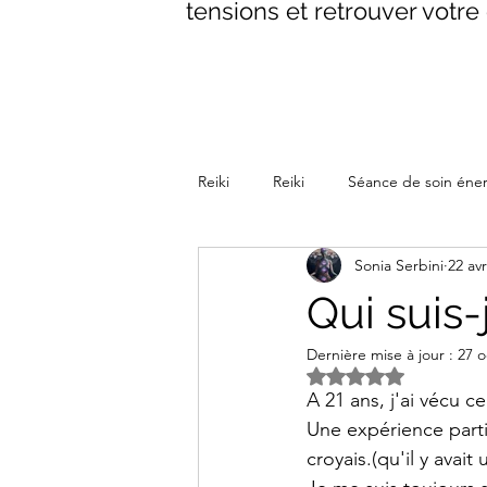
tensions et retrouver votre 
Reiki
Reiki
Séance de soin éne
Sonia Serbini
22 avr
La parenthèse Reiki Méditative
Qui suis-
Dernière mise à jour :
27 o
Noté NaN étoiles s
A 21 ans, j'ai vécu c
Une expérience parti
croyais.(qu'il y avait