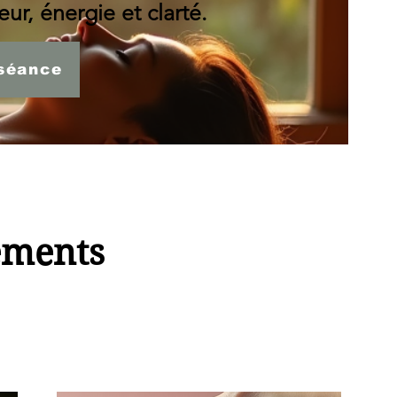
ur, énergie et clarté.
séance
ements