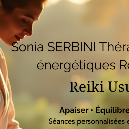
51
Accueil
Réserver en ligne
Blog
B
Liste des programm
Sonia SERBINI Thér
énergétiques Re
Reiki Us
Apaiser • Équilibr
Séances personnalisées e