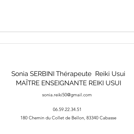
Les propriétés énergétiques
Guid
du cristal de roche pour
éner
votre énergie
Sonia SERBINI Thérapeute Reiki Usui
MAÏTRE ENSEIGNANTE REIKI USUI
sonia.reiki50@gmail.com
06.59.22.34.51
180 Chemin du Collet de Beïlon, 83340 Cabasse