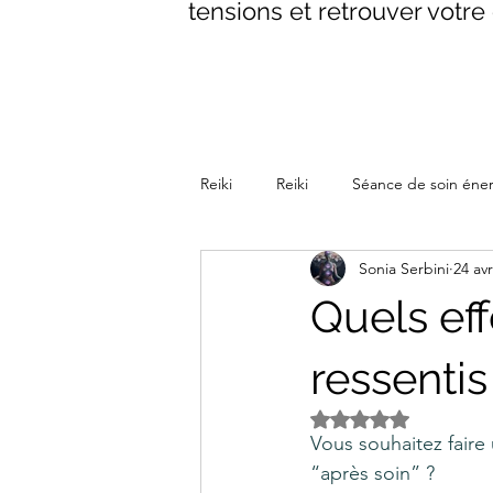
tensions et retrouver votre 
Reiki
Reiki
Séance de soin éne
Sonia Serbini
24 avr
La parenthèse Reiki Méditative
Quels ef
ressentis
Noté NaN étoiles s
Vous souhaitez faire 
“après soin” ?