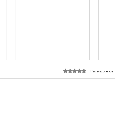
Noté 0 étoile sur 5.
Pas encore de 
Les propriétés énergétiques
Guid