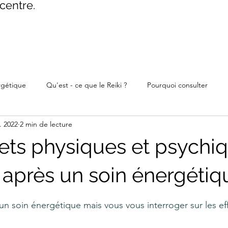
centre.
rgétique
Qu'est - ce que le Reiki ?
Pourquoi consulter
. 2022
2 min de lecture
fets physiques et psychi
 après un soin énergétiq
ur 5.
un soin énergétique mais vous vous interroger sur les eff