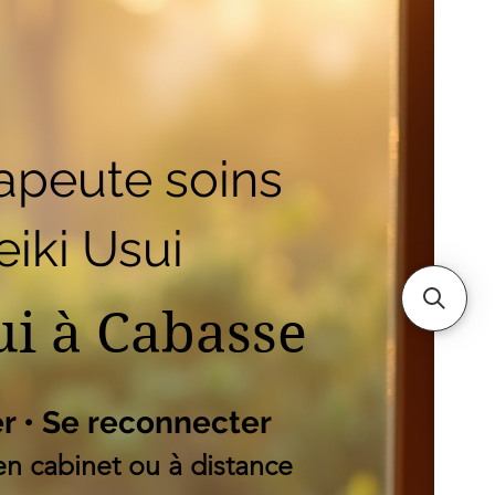
outique
Mes adresses
es
apeute soins
iki Usui
ui à Cabasse
er • Se reconnecter
n cabinet ou à distance