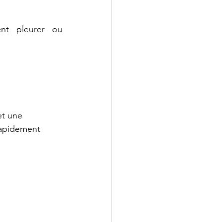
nt pleurer ou 
et une 
 rapidement 