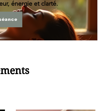
ur, énergie et clarté.
séance
ements