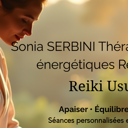
51
Accueil
Réserver en ligne
Blog
B
Liste des programm
Sonia SERBINI Thér
énergétiques Re
Reiki Us
Apaiser • Équilibr
Séances personnalisées e