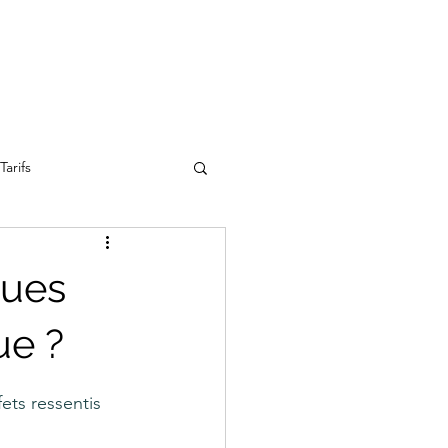
Tarifs
ques
ue ?
ets ressentis 