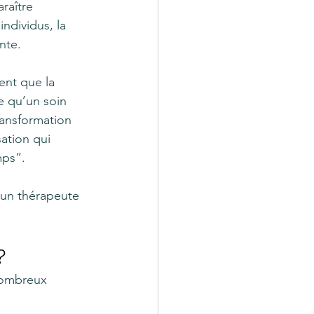
raître 
ndividus, la 
nte.
nt que la 
e qu’un soin 
ansformation 
ation qui 
mps”.
 un thérapeute 
?
nombreux 