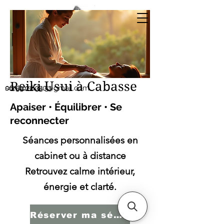
Sonia SERBINI
Thérapeute soins
énergétiques Reiki Usui
Reiki Usui à Cabasse
sonia.reiki50@gmail.com
06.59.22.34.51
Apaiser • Équilibrer • Se
reconnecter
Séances personnalisées en
cabinet ou à distance
Retrouvez calme intérieur,
énergie et clarté.
Réserver ma séance