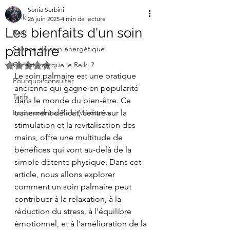
Sonia Serbini
Reiki
26 juin 2025
4 min de lecture
Les bienfaits d'un soin
Reiki
palmaire
Séance de soin énergétique
Qu'est - ce que le Reiki ?
Noté NaN étoiles sur 5.
Le soin palmaire est une pratique 
Pourquoi consulter
ancienne qui gagne en popularité 
Tarifs
dans le monde du bien-être. Ce 
La parenthèse Reiki Méditative
traitement délicat, centré sur la 
stimulation et la revitalisation des 
mains, offre une multitude de 
bénéfices qui vont au-delà de la 
simple détente physique. Dans cet 
article, nous allons explorer 
comment un soin palmaire peut 
contribuer à la relaxation, à la 
réduction du stress, à l'équilibre 
émotionnel, et à l'amélioration de la 