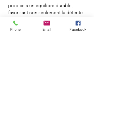
propice à un équilibre durable, 
favorisant non seulement la détente 
mais également une meilleure 
compréhension de soi.
Phone
Email
Facebook
Prendre soin de vos 
mains : un geste de 
bien-être quotidien
Incorporer des soins palmaires dans 
votre routine de bien-être peut être 
simple et efficace. Voici quelques 
astuces pratiques qui vous 
permettront d'en tirer le maximum 
de bénéfices :
Auto-massage
 : Prendre 