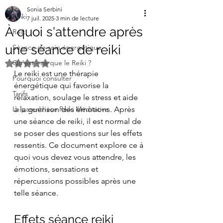
Sonia Serbini
Reiki
7 juil. 2025
3 min de lecture
À quoi s'attendre après
Reiki
une séance de reiki
Séance de soin énergétique
Qu'est - ce que le Reiki ?
Noté NaN étoiles sur 5.
Le reiki est une thérapie 
Pourquoi consulter
énergétique qui favorise la 
Tarifs
relaxation, soulage le stress et aide 
La parenthèse Reiki Méditative
à la guérison des émotions. Après 
une séance de reiki, il est normal de 
se poser des questions sur les effets 
ressentis. Ce document explore ce à 
quoi vous devez vous attendre, les 
émotions, sensations et 
répercussions possibles après une 
telle séance.
Effets séance reiki