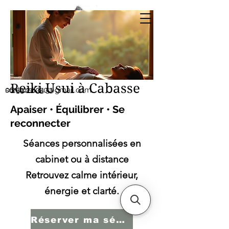
Sonia SERBINI
Thérapeute soins
énergétiques Reiki Usui
Reiki Usui à Cabasse
sonia.reiki50@gmail.com
06.59.22.34.51
Apaiser • Équilibrer • Se
reconnecter
Séances personnalisées en
cabinet ou à distance
Retrouvez calme intérieur,
énergie et clarté.
Réserver ma séance