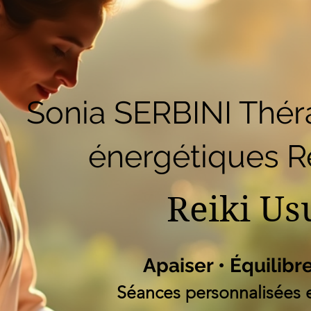
51
Accueil
Réserver en ligne
Blog
B
Liste des programm
Sonia SERBINI Thér
énergétiques Re
Reiki Us
Apaiser • Équilibr
Séances personnalisées e