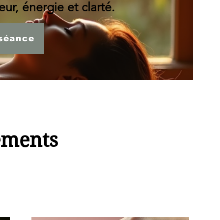
ur, énergie et clarté.
séance
ements