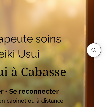
outique
Mes adresses
es
apeute soins
iki Usui
ui à Cabasse
er • Se reconnecter
n cabinet ou à distance