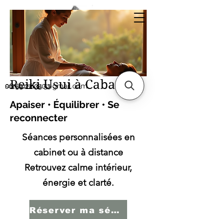
Sonia SERBINI
Thérapeute soins
énergétiques Reiki Usui
Reiki Usui à Cabasse
sonia.reiki50@gmail.com
06.59.22.34.51
Apaiser • Équilibrer • Se
reconnecter
Séances personnalisées en
cabinet ou à distance
Retrouvez calme intérieur,
énergie et clarté.
Réserver ma séance