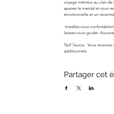
voyage intérieur au clair de 
apaiser le mental et vous re
émotionnelle et un recentra
 Installez-vous confortablement chez vous, avec un plaid, de l’eau et tout ce qui vous aide à vous sentir bien, puis 
laissez-vous guider. Aucune
Tarif 7euros . Vous recevre
additionnels.
Partager cet