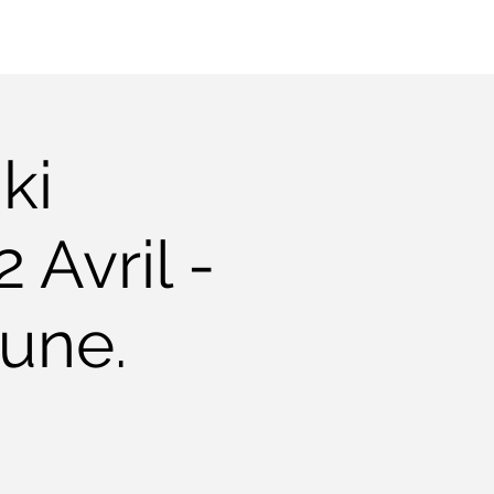
ki
 Avril -
Lune.