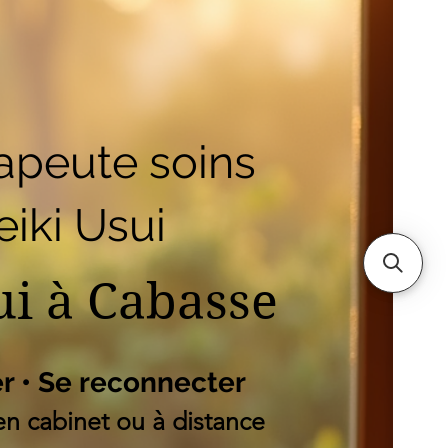
outique
Mes adresses
es
apeute soins
iki Usui
ui à Cabasse
er • Se reconnecter
n cabinet ou à distance