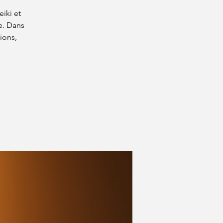
iki et
e. Dans
sions,