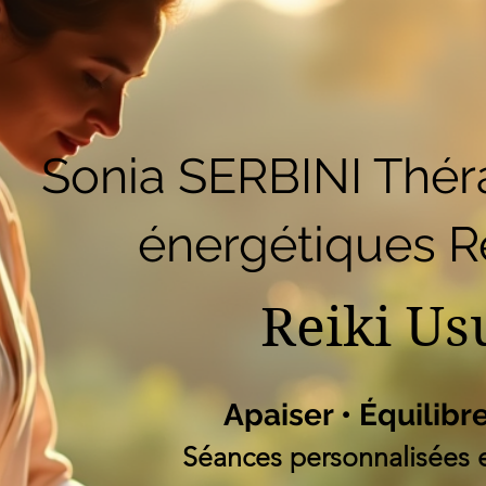
51
Accueil
Réserver en ligne
Blog
B
Liste des programm
Sonia SERBINI Thér
énergétiques Re
Reiki Us
Apaiser • Équilibr
Séances personnalisées e