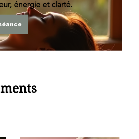
ur, énergie et clarté.
séance
ements