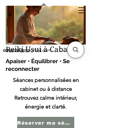
Sonia SERBINI
Thérapeute soins
énergétiques Reiki Usui
Reiki Usui à Cabasse
sonia.reiki50@gmail.com
06.59.22.34.51
Apaiser • Équilibrer • Se
reconnecter
Séances personnalisées en
cabinet ou à distance
Retrouvez calme intérieur,
énergie et clarté.
Réserver ma séance