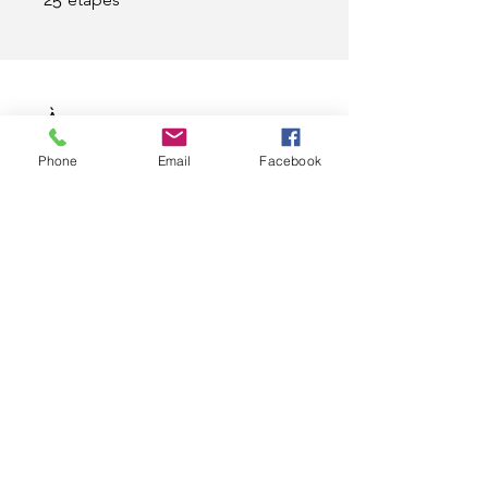
À propos
Phone
Email
Facebook
Vous pouvez également rejoindre
ce programme via l'appli mobile.
Aller sur l'appli
Prix
325,00 €
Partager