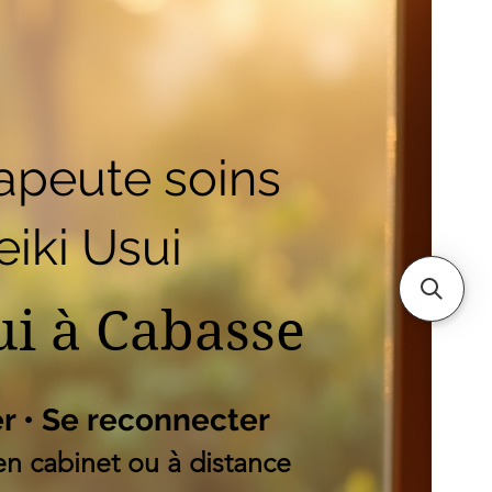
outique
Mes adresses
es
apeute soins
iki Usui
ui à Cabasse
er • Se reconnecter
n cabinet ou à distance