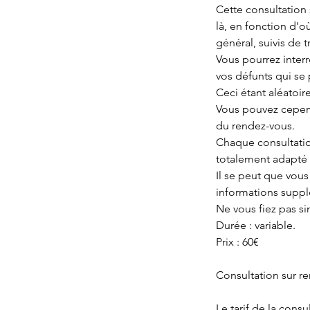
Cette consultation 
là, en fonction d'o
général, suivis de 
Vous pourrez inter
vos défunts qui se
Ceci étant aléatoire,
Vous pouvez cependa
du rendez-vous.
Chaque consultatio
totalement adapté 
Il se peut que vou
informations suppl
Ne vous fiez pas sim
Durée : variable.
Prix : 60€
Consultation sur re
Le tarif de la consu