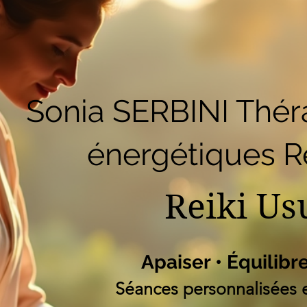
51
Accueil
Réserver en ligne
Blog
B
Liste des programm
Sonia SERBINI Thér
énergétiques Re
Reiki Us
Apaiser • Équilibr
Séances personnalisées e