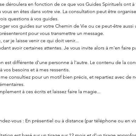
se déroulera en fonction de ce que vos Guides Spirituels ont à 
ù vous en êtes dans votre vie. La consultation peut être organise
trois questions à vos guides.
roger vos guides sur votre Chemin de Vie ou ce peut-être aussi 
 présenteront pour vous transmettre un message.
 car je laisse venir ce qui doit venir...
nt avoir certaines attentes. Je vous invite alors à m'en faire par
n est différente d'une personne à l'autre. Le contenu de la con
à vos besoins et à mes ressentis.
s me consultiez pour un motif bien précis, et repartiez avec de
émentaires.
plement à ces écrits et laissez faire la magie...
ndez-vous : En présentiel ou à distance (par téléphone ou en vis
ltation est basé sur un tirage sur 12 mois,et d’un tirage approfon