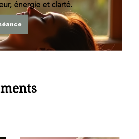
ur, énergie et clarté.
séance
ements