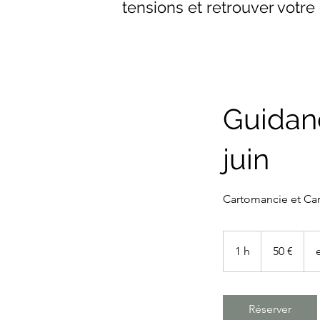
tensions et retrouver votre 
Guidan
juin
Cartomancie et Can
50
euros
1 h
1
50 €
Réserver