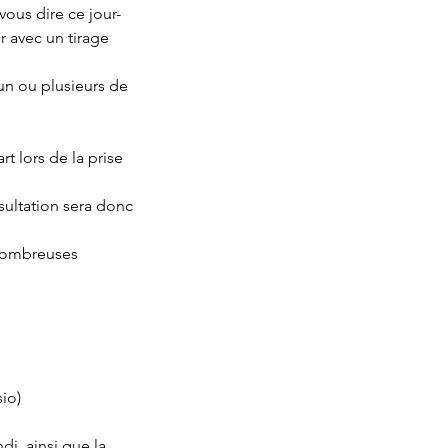
vous dire ce jour-
r avec un tirage
un ou plusieurs de
t lors de la prise
sultation sera donc
 nombreuses
io)
di, ainsi que la