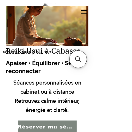
Sonia SERBINI
Thérapeute soins
énergétiques Reiki Usui
Reiki Usui à Cabasse
sonia.reiki50@gmail.com
06.59.22.34.51
Apaiser • Équilibrer • Se
reconnecter
Séances personnalisées en
cabinet ou à distance
Retrouvez calme intérieur,
énergie et clarté.
Réserver ma séance