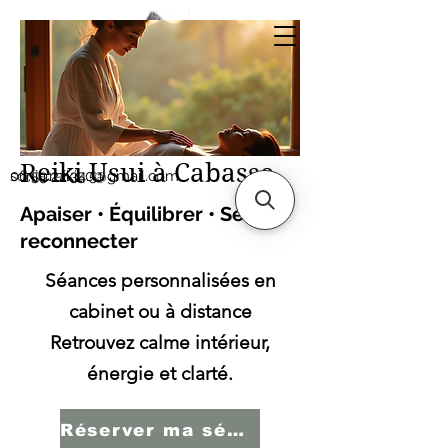
Sonia SERBINI
Thérapeute soins
énergétiques Reiki Usui
Reiki Usui à Cabasse
sonia.reiki50@gmail.com
06.59.22.34.51
Apaiser • Équilibrer • Se
reconnecter
Séances personnalisées en
cabinet ou à distance
Retrouvez calme intérieur,
énergie et clarté.
Réserver ma séance