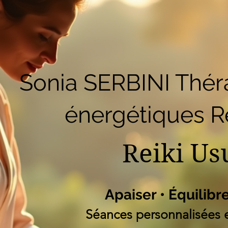
51
Accueil
Réserver en ligne
Blog
B
Liste des programm
Sonia SERBINI Thér
énergétiques Re
Reiki Us
Apaiser • Équilibr
Séances personnalisées e