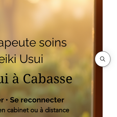
outique
Mes adresses
es
apeute soins
iki Usui
ui à Cabasse
er • Se reconnecter
n cabinet ou à distance