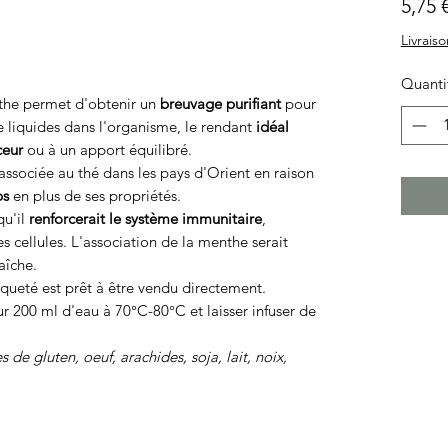
5,75 
Livraiso
Quanti
the permet d'obtenir un
breuvage purifiant
pour
e liquides dans l'organisme, le rendant
idéal
ceur
ou à un apport équilibré.
associée au thé dans les pays d'Orient en raison
ps
en plus de ses propriétés.
qu'il
renforcerait le système immunitaire
,
 cellules. L'association de la menthe serait
aîche.
ueté est prêt à être vendu directement.
 200 ml d'eau à 70°C-80°C et laisser infuser de
 de gluten, oeuf, arachides, soja, lait, noix,