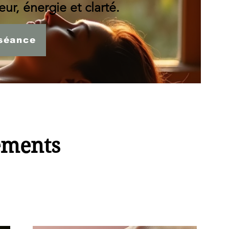
ur, énergie et clarté.
séance
ements