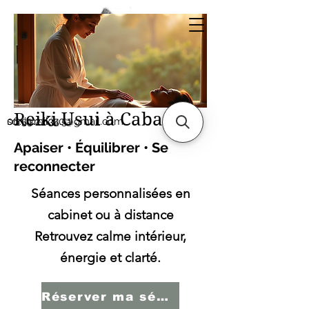
Sonia SERBINI
Thérapeute soins
énergétiques Reiki Usui
Reiki Usui à Cabasse
sonia.reiki50@gmail.com
06.59.22.34.51
Apaiser • Équilibrer • Se
reconnecter
Séances personnalisées en
cabinet ou à distance
Retrouvez calme intérieur,
énergie et clarté.
Réserver ma séance