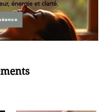
ur, énergie et clarté.
séance
ements