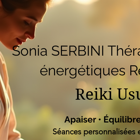
51
Accueil
Réserver en ligne
Blog
B
Liste des programm
Sonia SERBINI Thér
énergétiques Re
Reiki Us
Apaiser • Équilibr
Séances personnalisées e