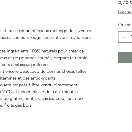
5,75 
Livraiso
Quanti
 et fraise est un délicieux mélange de saveures
uses couleurs rouge cerise, il vous revitalisera
des ingrédients 100% naturels pour créer ce
iscus et de pommes coupés, prépare le terrain
fleurs d'hibiscus préférées.
ent encore beaucoup de bonnes choses telles
itamines et des antioxydants.
ueté est prêt à être vendu directement.
95ºC et laisser infuser de 5 à 7 minutes.
 de gluten, oeuf, arachides, soja, lait, noix,
u fruits des bois