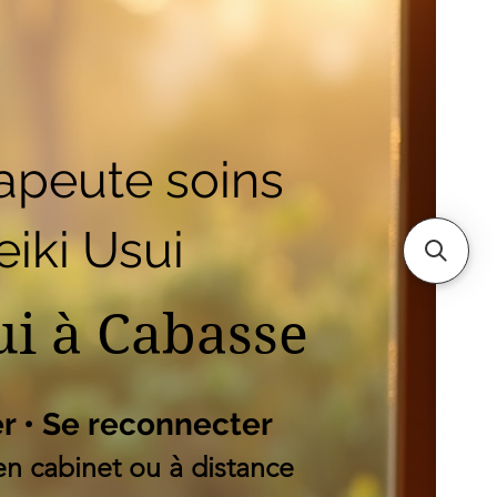
outique
Mes adresses
es
apeute soins
iki Usui
ui à Cabasse
er • Se reconnecter
n cabinet ou à distance