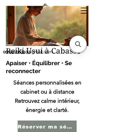
Sonia SERBINI
Thérapeute soins
énergétiques Reiki Usui
Reiki Usui à Cabasse
sonia.reiki50@gmail.com
06.59.22.34.51
Apaiser • Équilibrer • Se
reconnecter
Séances personnalisées en
cabinet ou à distance
Retrouvez calme intérieur,
énergie et clarté.
Réserver ma séance