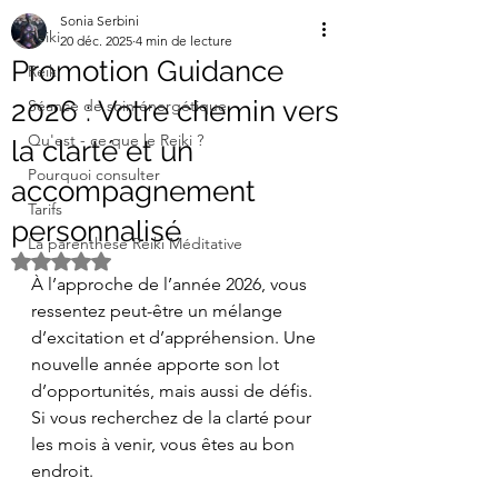
Sonia Serbini
Reiki
20 déc. 2025
4 min de lecture
Promotion Guidance
Reiki
2026 : Votre chemin vers
Séance de soin énergétique
Qu'est - ce que le Reiki ?
la clarté et un
Pourquoi consulter
accompagnement
Tarifs
personnalisé
La parenthèse Reiki Méditative
Noté NaN étoiles sur 5.
À l’approche de l’année 2026, vous 
ressentez peut-être un mélange 
d’excitation et d’appréhension. Une 
nouvelle année apporte son lot 
d’opportunités, mais aussi de défis. 
Si vous recherchez de la clarté pour 
les mois à venir, vous êtes au bon 
endroit.