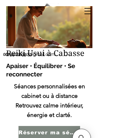
Sonia SERBINI
Thérapeute soins
énergétiques Reiki Usui
Reiki Usui à Cabasse
sonia.reiki50@gmail.com
06.59.22.34.51
Apaiser • Équilibrer • Se
reconnecter
Séances personnalisées en
cabinet ou à distance
Retrouvez calme intérieur,
énergie et clarté.
Réserver ma séance