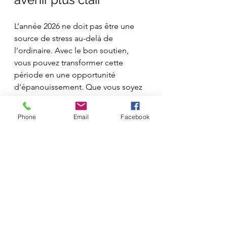
L’année 2026 ne doit pas être une 
source de stress au-delà de 
l’ordinaire. Avec le bon soutien, 
vous pouvez transformer cette 
période en une opportunité 
d'épanouissement. Que vous soyez 
à la croisée des chemins ou que 
vous cherchiez simplement à 
Phone
Email
Facebook
apporter de petites améliorations, la 
guidance personnalisée peut vous 
fournir le tremplin dont vous avez 
besoin.
Une approche proactive est 
essentielle. Plutôt que d'attendre 
que les choses changent par elles-
mêmes, prenez la décision de vous 