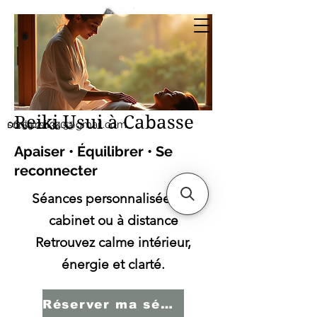
Sonia SERBINI
Thérapeute soins
énergétiques Reiki Usui
Reiki Usui à Cabasse
sonia.reiki50@gmail.com
06.59.22.34.51
Apaiser • Équilibrer • Se
reconnecter
Séances personnalisées en
cabinet ou à distance
Retrouvez calme intérieur,
énergie et clarté.
Réserver ma séance