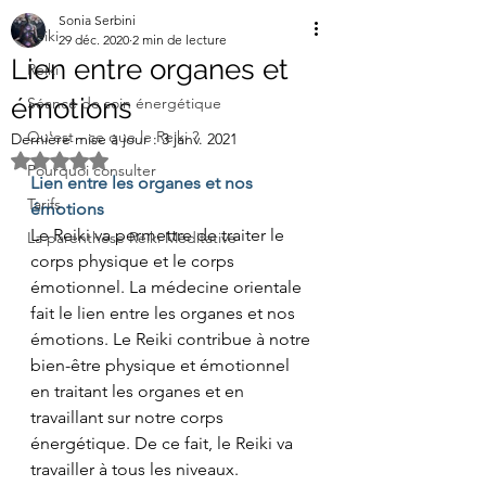
Sonia Serbini
Reiki
29 déc. 2020
2 min de lecture
Lien entre organes et
Reiki
émotions
Séance de soin énergétique
Qu'est - ce que le Reiki ?
Dernière mise à jour :
3 janv. 2021
Noté NaN étoiles sur 5.
Pourquoi consulter
Lien entre les organes et nos 
Tarifs
émotions
Le Reiki va permettre de traiter le 
La parenthèse Reiki Méditative
corps physique et le corps 
émotionnel. La médecine orientale 
fait le lien entre les organes et nos 
émotions. Le Reiki contribue à notre 
bien-être physique et émotionnel 
en traitant les organes et en 
travaillant sur notre corps 
énergétique. De ce fait, le Reiki va 
travailler à tous les niveaux.