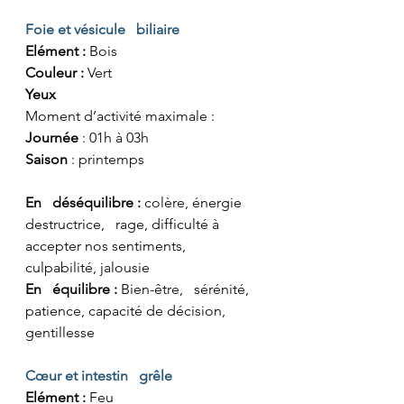
Foie et vésicule   biliaire
Elément :
 Bois
Couleur :
 Vert
Yeux
Moment d’activité maximale :
Journée
 : 01h à 03h
Saison
 : printemps
En   déséquilibre :
 colère, énergie 
destructrice,   rage, difficulté à 
accepter nos sentiments, 
culpabilité, jalousie
En   équilibre : 
Bien-être,   sérénité, 
patience, capacité de décision, 
gentillesse
Cœur et intestin   grêle
Elément :
 Feu