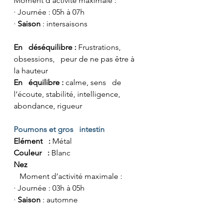
Moment d’activité maximale :
· Journée : 05h à 07h
· 
Saison
 : intersaisons
En   déséquilibre :
 Frustrations, 
obsessions,   peur de ne pas être à 
la hauteur
En   équilibre : 
calme, sens   de 
l’écoute, stabilité, intelligence, 
abondance, rigueur
Poumons et gros   intestin
Elément   : 
Métal
Couleur   : 
Blanc
Nez
   Moment d’activité maximale :
· Journée : 03h à 05h
· 
Saison
 : automne