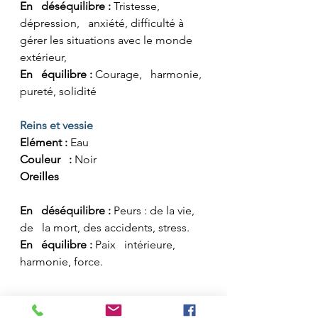
En   déséquilibre :
 Tristesse, 
dépression,   anxiété, difficulté à 
gérer les situations avec le monde 
extérieur, 
En   équilibre : 
Courage,   harmonie, 
pureté, solidité
Reins et vessie
Elément : 
Eau
Couleur   : 
Noir
Oreilles
En   déséquilibre :
 Peurs : de la vie, 
de   la mort, des accidents, stress.
En   équilibre : 
Paix   intérieure, 
harmonie, force.
Il faudra souvent plusieurs séances 