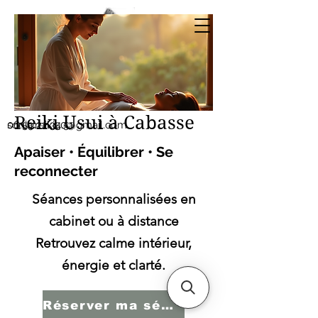
Sonia SERBINI
Thérapeute soins
énergétiques Reiki Usui
Reiki Usui à Cabasse
sonia.reiki50@gmail.com
06.59.22.34.51
Apaiser • Équilibrer • Se
reconnecter
Séances personnalisées en
cabinet ou à distance
Retrouvez calme intérieur,
énergie et clarté.
Réserver ma séance