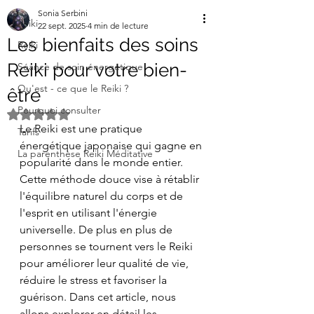
Sonia Serbini
Reiki
22 sept. 2025
4 min de lecture
Les bienfaits des soins
Reiki
Reiki pour votre bien-
Séance de soin énergétique
Qu'est - ce que le Reiki ?
être
Pourquoi consulter
Noté NaN étoiles sur 5.
Le Reiki est une pratique 
Tarifs
énergétique japonaise qui gagne en 
La parenthèse Reiki Méditative
popularité dans le monde entier. 
Cette méthode douce vise à rétablir 
l'équilibre naturel du corps et de 
l'esprit en utilisant l'énergie 
universelle. De plus en plus de 
personnes se tournent vers le Reiki 
pour améliorer leur qualité de vie, 
réduire le stress et favoriser la 
guérison. Dans cet article, nous 
allons explorer en détail les 