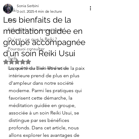
Sonia Serbini
Reiki
3 oct. 2025
4 min de lecture
Les bienfaits de la
Reiki
méditation guidée en
Séance de soin énergétique
Qu'est - ce que le Reiki ?
groupe accompagnée
Pourquoi consulter
d'un soin Reiki Usui
Tarifs
Noté NaN étoiles sur 5.
La parenthèse Reiki Méditative
La quête du bien-être et de la paix 
intérieure prend de plus en plus 
d'ampleur dans notre société 
moderne. Parmi les pratiques qui 
favorisent cette démarche, la 
méditation guidée en groupe, 
associée à un soin Reiki Usui, se 
distingue par ses bénéfices 
profonds. Dans cet article, nous 
allons explorer les avantages de 