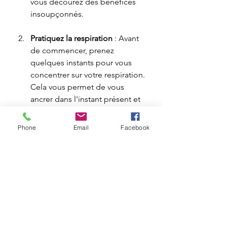
vous décourez des bénéfices 
insoupçonnés.
Pratiquez la respiration
 : Avant 
de commencer, prenez 
quelques instants pour vous 
concentrer sur votre respiration. 
Cela vous permet de vous 
ancrer dans l'instant présent et 
de préparer votre esprit à la 
méditation.
Phone
Email
Facebook
Exprimez vos intentions
 : Avant 
de commencer, prenez le 
temps de réfléchir aux 
intentions que vous souhaitez 
poser. Cela peut être lié à la 
relaxation, à la guérison ou à un 
travail sur soi.