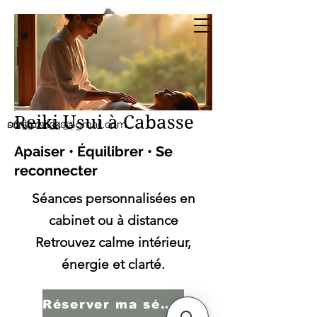
Sonia SERBINI
Thérapeute soins
énergétiques Reiki Usui
Reiki Usui à Cabasse
sonia.reiki50@gmail.com
06.59.22.34.51
Apaiser • Équilibrer • Se
reconnecter
Séances personnalisées en
cabinet ou à distance
Retrouvez calme intérieur,
énergie et clarté.
Réserver ma séance