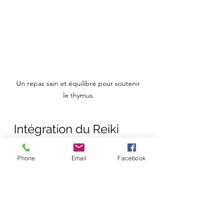
Un repas sain et équilibré pour soutenir 
le thymus.
Intégration du Reiki 
dans votre vie
Phone
Email
Facebook
Si vous souhaitez explorer le Reiki, 
voici quelques étapes pour vous 
lancer :
Recherchez des praticiens 