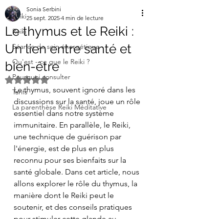
Sonia Serbini
Reiki
25 sept. 2025
4 min de lecture
Le thymus et le Reiki :
Reiki
Un lien entre santé et
Séance de soin énergétique
Qu'est - ce que le Reiki ?
bien-être
Pourquoi consulter
Noté NaN étoiles sur 5.
Le thymus, souvent ignoré dans les 
Tarifs
discussions sur la santé, joue un rôle 
La parenthèse Reiki Méditative
essentiel dans notre système 
immunitaire. En parallèle, le Reiki, 
une technique de guérison par 
l'énergie, est de plus en plus 
reconnu pour ses bienfaits sur la 
santé globale. Dans cet article, nous 
allons explorer le rôle du thymus, la 
manière dont le Reiki peut le 
soutenir, et des conseils pratiques 
pour stimuler cette glande au 