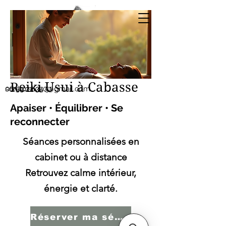
Sonia SERBINI
Thérapeute soins
énergétiques Reiki Usui
Reiki Usui à Cabasse
sonia.reiki50@gmail.com
06.59.22.34.51
Apaiser • Équilibrer • Se
reconnecter
Séances personnalisées en
cabinet ou à distance
Retrouvez calme intérieur,
énergie et clarté.
Réserver ma séance