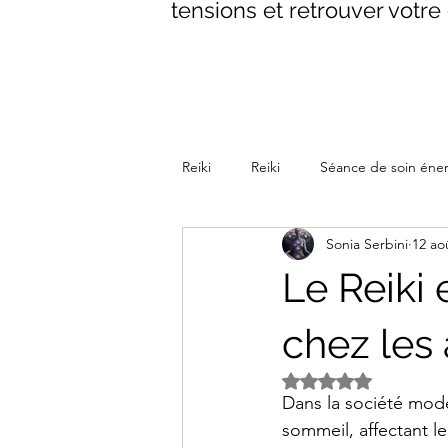
tensions et retrouver votre 
Reiki
Reiki
Séance de soin éne
Sonia Serbini
12 ao
La parenthèse Reiki Méditative
Le Reiki
chez les 
Noté NaN étoiles s
Dans la société mode
sommeil, affectant l