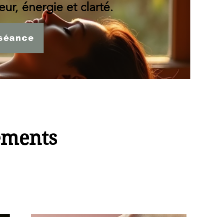
ur, énergie et clarté.
séance
ements