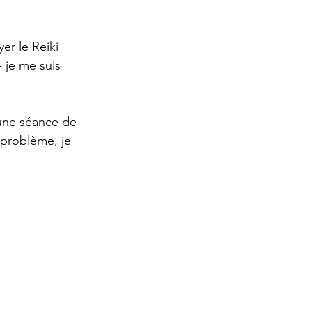
er le Reiki 
 je me suis 
 une séance de 
 problème, je 