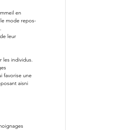
ommeil en 
ve le mode repos-
. 
de leur 
les individus. 
ges 
i favorise une 
oposant aisni 
émoignages 