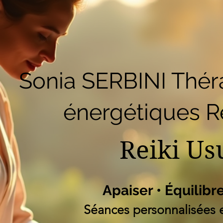
51
Accueil
Réserver en ligne
Blog
B
Liste des programm
Sonia SERBINI Thér
énergétiques Re
Reiki Us
Apaiser • Équilibr
Séances personnalisées e