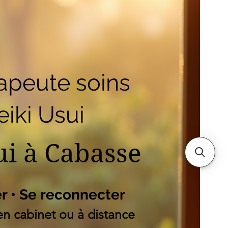
outique
Mes adresses
es
apeute soins
iki Usui
ui à Cabasse
er • Se reconnecter
n cabinet ou à distance