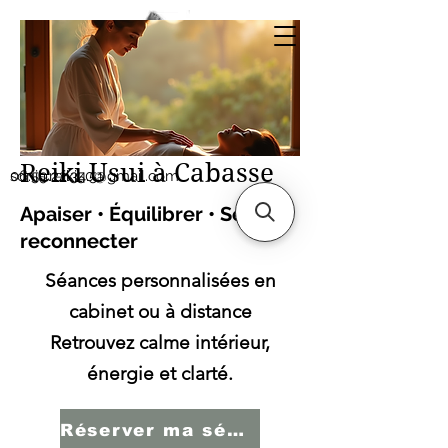
Sonia SERBINI
Thérapeute soins
énergétiques Reiki Usui
Reiki Usui à Cabasse
sonia.reiki50@gmail.com
06.59.22.34.51
Apaiser • Équilibrer • Se
reconnecter
Séances personnalisées en
cabinet ou à distance
Retrouvez calme intérieur,
énergie et clarté.
Réserver ma séance