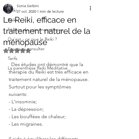
Sonia Serbini
Reiki
27 oct. 2020
1 min de lecture
Le Reiki, efficace en
Reiki
traitement naturel de la
Séance de soin énergétique
Qu'est - ce que le Reiki ?
ménopause
Pourquoi consulter
Noté NaN étoiles sur 5.
Tarifs
Des études ont démontré que la 
La parenthèse Reiki Méditative
thérapie du Reiki est très efficace en 
traitement naturel de la ménopause. 
Surtout pour les symptômes 
suivants:
- L'insomnie; 
- La dépression; 
- Les bouffées de chaleur;
- Les migraines. 
Il aide à équilibrer les différents 