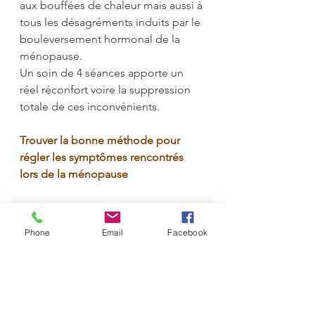
aux bouffées de chaleur mais aussi à 
tous les désagréments induits par le 
bouleversement hormonal de la 
ménopause. 
Un soin de 4 séances apporte un 
réel réconfort voire la suppression 
totale de ces inconvénients.
Trouver la bonne méthode pour 
régler les symptômes rencontrés 
lors de la ménopause
Il n’existe aucune contre-indications 
à cette thérapie, ni aucun risque. 
Phone
Email
Facebook
Le Reiki est compatible avec 
d’autres thérapies homéopathie, 
psychothérapie, la phytothérapie, 
etc et peut être complémentaire d’ 
un traitement médical. 