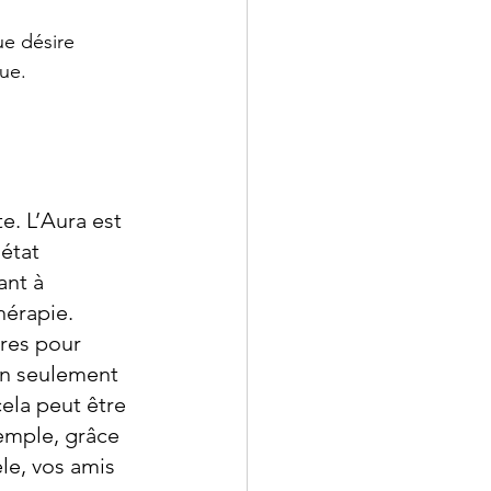
e désire 
ue.
e. L’Aura est 
état 
nt à 
hérapie.
res pour 
on seulement 
ela peut être 
emple, grâce 
le, vos amis 