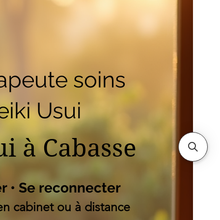
outique
Mes adresses
es
apeute soins
iki Usui
ui à Cabasse
er • Se reconnecter
n cabinet ou à distance