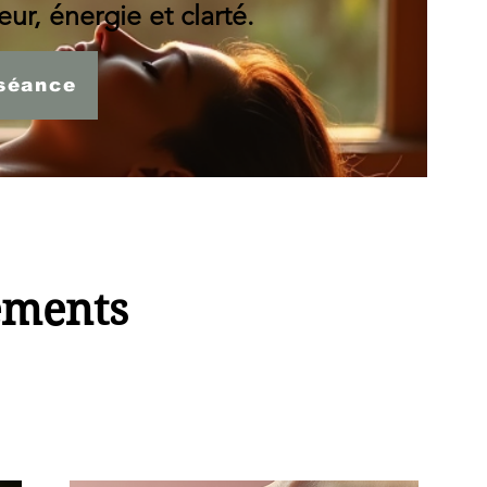
ur, énergie et clarté.
séance
ements