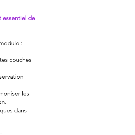
 essentiel de 
module :
ntes couches 
ervation 
oniser les 
on.
ques dans 