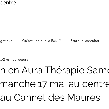
centre.
rgétique
Qu'est - ce que le Reiki ?
Pourquoi consulter
v.
2 min de lecture
n en Aura Thérapie Sam
imanche 17 mai au centr
, au Cannet des Maures
ur 5.