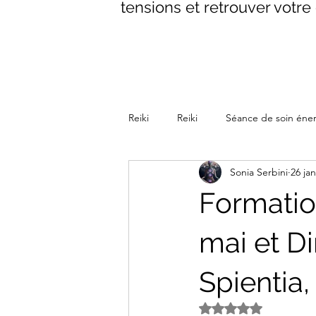
tensions et retrouver votre 
Reiki
Reiki
Séance de soin éne
Sonia Serbini
26 jan
La parenthèse Reiki Méditative
Formatio
mai et D
Spientia
Noté NaN étoiles s