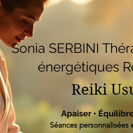
51
Accueil
Réserver en ligne
Blog
B
Liste des programm
Sonia SERBINI Thér
énergétiques Re
Reiki Us
Apaiser • Équilibr
Séances personnalisées e