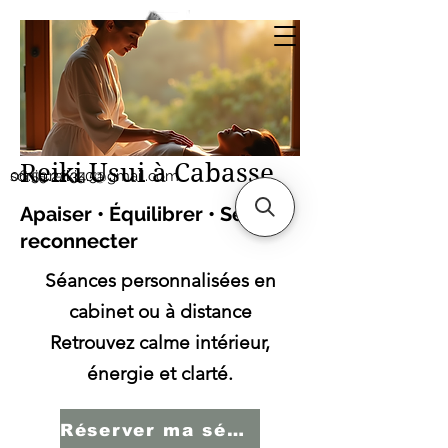
Sonia SERBINI
Thérapeute soins
énergétiques Reiki Usui
Reiki Usui à Cabasse
sonia.reiki50@gmail.com
06.59.22.34.51
Apaiser • Équilibrer • Se
reconnecter
Séances personnalisées en
cabinet ou à distance
Retrouvez calme intérieur,
énergie et clarté.
Réserver ma séance