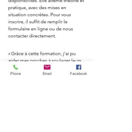
disponibilités. Elle alterne théorie et 
pratique, avec des mises en 
situation concrètes. Pour vous 
inscrire, il suffit de remplir le 
formulaire en ligne ou de nous 
contacter directement.
« Grâce à cette formation, j’ai pu 
aider mes proches à soulager leurs 
brûlures rapidement, ainsi que les 
Phone
Email
Facebook
douleurs inflammatoires dû à 
l'arthrose. »
 « Une méthode simple et 
accessible à tous, que je 
recommande vivement. »