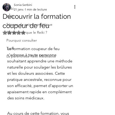
Sonia Serbini
Reiki
21 janv.
1 min de lecture
Découvrir la formation
Reiki
coupeur de feu
Séance de soin énergétique
Qu'est - ce que le Reiki ?
Noté NaN étoiles sur 5.
Pourquoi consulter
Tarifs
La formation coupeur de feu 
s’adresse à toute personne 
La parenthèse Reiki Méditative
souhaitant apprendre une méthode 
naturelle pour soulager les brûlures 
et les douleurs associées. Cette 
pratique ancestrale, reconnue pour 
son efficacité, permet d’apporter un 
apaisement rapide en complément 
des soins médicaux.
Au cours de cette formation, vous 