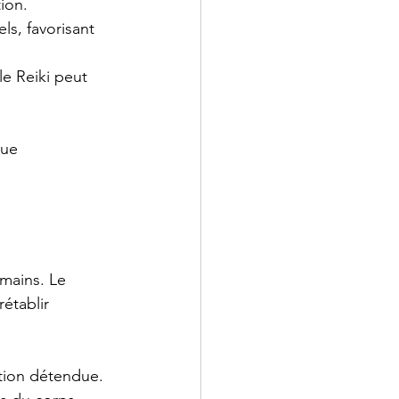
ion.
ls, favorisant 
le Reiki peut 
que 
 mains. Le 
rétablir 
ition détendue.