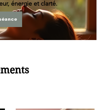
ur, énergie et clarté.
séance
ements