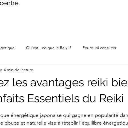
centre.
rgétique
Qu'est - ce que le Reiki ?
Pourquoi consulter
v.
4 min de lecture
z les avantages reiki bie
nfaits Essentiels du Reiki
ur 5.
tique énergétique japonaise qui gagne en popularité da
 douce et naturelle vise à rétablir l'équilibre énergétiq