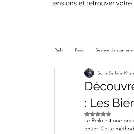
tensions et retrouver votre 
Reiki
Reiki
Séance de soin éne
Sonia Serbini
19 jan
La parenthèse Reiki Méditative
Découvre
: Les Bie
Noté NaN étoiles s
Le Reiki est une pra
entier. Cette méthode