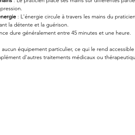
mains
 : Le praticien place ses mains sur différentes parti
 pression.
énergie
 : L'énergie circule à travers les mains du praticien
ant la détente et la guérison.
ance dure généralement entre 45 minutes et une heure.
 aucun équipement particulier, ce qui le rend accessible 
mplément d'autres traitements médicaux ou thérapeutiqu