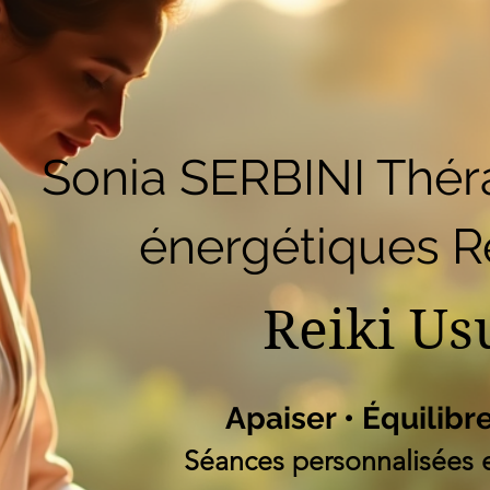
51
Accueil
Réserver en ligne
Blog
B
Liste des programm
Sonia SERBINI Thér
énergétiques Re
Reiki Us
Apaiser • Équilibr
Séances personnalisées e