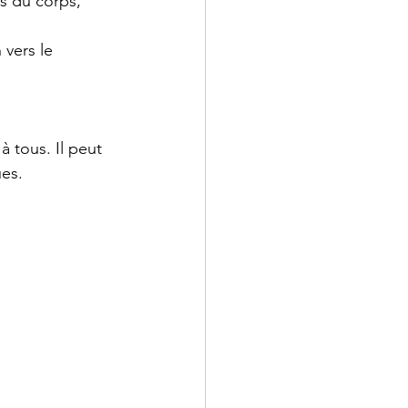
es du corps, 
 vers le 
à tous. Il peut 
es.