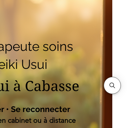
outique
Mes adresses
es
apeute soins
iki Usui
ui à Cabasse
er • Se reconnecter
n cabinet ou à distance