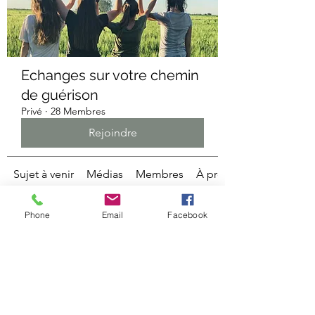
Echanges sur votre chemin
de guérison
Privé
·
28 Membres
Rejoindre
Sujet à venir
Médias
Membres
À propos
Phone
Email
Facebook
Demander à rejoindre ce
groupe
Ce groupe est privé. Envoyez une